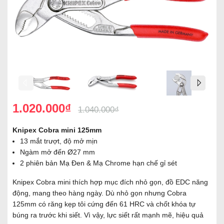
1.020.000₫
1.040.000₫
Knipex Cobra mini 125mm
13 mắt trượt, độ mở mịn
Ngàm mở đến Ø27 mm
2 phiên bản Mạ Đen & Mạ Chrome hạn chế gỉ sét
Knipex Cobra mini thích hợp mục đích nhỏ gọn, đồ EDC năng
động, mang theo hàng ngày. Dù nhỏ gọn nhưng Cobra
125mm có răng kẹp tôi cứng đến 61 HRC và chốt khóa tự
búng ra trước khi siết. Vì vậy, lực siết rất mạnh mẽ, hiệu quả