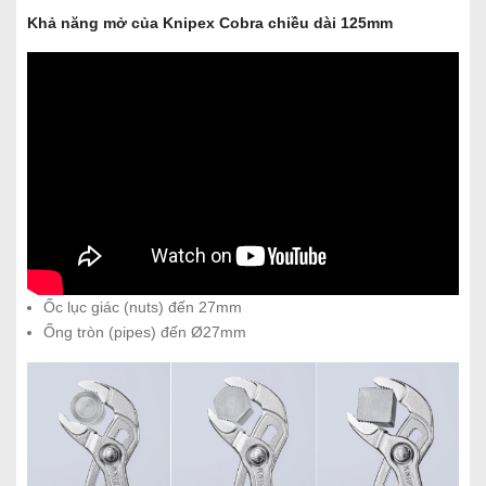
Khả năng mở của Knipex Cobra chiều dài 125mm
Ốc lục giác (nuts) đến 27mm
Ống tròn (pipes) đến Ø27mm