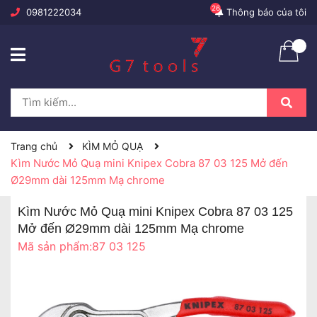
26
0981222034
Thông báo của tôi
Trang chủ
KÌM MỎ QUẠ
Kìm Nước Mỏ Quạ mini Knipex Cobra 87 03 125 Mở đến
Ø29mm dài 125mm Mạ chrome
Kìm Nước Mỏ Quạ mini Knipex Cobra 87 03 125
Mở đến Ø29mm dài 125mm Mạ chrome
Mã sản phẩm:
87 03 125