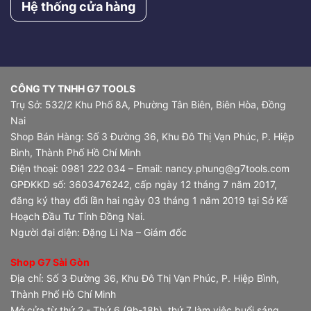
Hệ thống cửa hàng
CÔNG TY TNHH G7 TOOLS
Trụ Sở: 532/2 Khu Phố 8A, Phường Tân Biên, Biên Hòa, Đồng
Nai
Shop Bán Hàng: Số 3 Đường 36, Khu Đô Thị Vạn Phúc, P. Hiệp
Bình, Thành Phố Hồ Chí Minh
Điện thoại: 0981 222 034 – Email: nancy.phung@g7tools.com
GPĐKKD số: 3603476242, cấp ngày 12 tháng 7 năm 2017,
đăng ký thay đổi lần hai ngày 03 tháng 1 năm 2019 tại Sở Kế
Hoạch Đầu Tư Tỉnh Đồng Nai.
Người đại diện: Đặng Li Na – Giám đốc
Shop G7 Sài Gòn
Địa chỉ: Số 3 Đường 36, Khu Đô Thị Vạn Phúc, P. Hiệp Bình,
Thành Phố Hồ Chí Minh
Mở cửa từ thứ 2 - Thứ 6 (9h-18h), thứ 7 làm việc buổi sáng