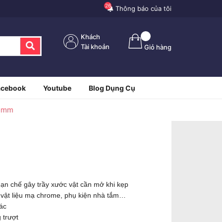
26
Thông báo của tôi
Khách
Tài khoản
Giỏ hàng
acebook
Youtube
Blog Dụng Cụ
75mm
ạn chế gây trầy xước vật cần mở khi kẹp
 vật liệu mạ chrome, phụ kiện nhà tắm…
ác
 trượt