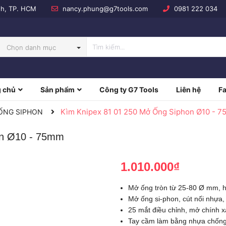
nh, TP. HCM
nancy.phung@g7tools.com
0981 222 034
Chọn danh mục
 chủ
Sản phẩm
Công ty G7 Tools
Liên hệ
F
NBOW
Kìm Knipex 81 01 250 Mở Ống Siphon Ø10 - 
- ỐNG SIPHON
on Ø10 - 75mm
1.010.000₫
Mở ống tròn từ 25-80 Ø mm, h
Mở ống si-phon, cút nối nhựa,
25 mắt điều chỉnh, mở chính x
Tay cầm làm bằng nhựa chống