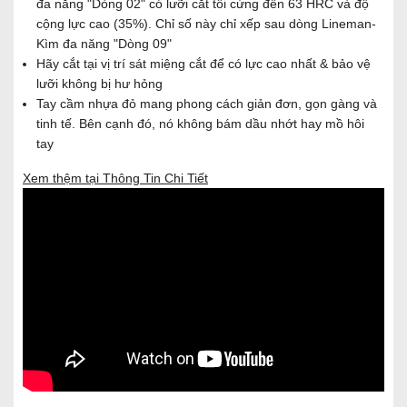
đa năng "Dòng 02" có lưỡi cắt tôi cứng đến 63 HRC và độ
cộng lực cao (35%). Chỉ số này chỉ xếp sau dòng Lineman-
Kìm đa năng "Dòng 09"
Hãy cắt tại vị trí sát miệng cắt để có lực cao nhất & bảo vệ
lưỡi không bị hư hỏng
Tay cầm nhựa đỏ mang phong cách giản đơn, gọn gàng và
tinh tế. Bên cạnh đó, nó không bám dầu nhớt hay mồ hôi
tay
Xem thệm tại Thông Tin Chi Tiết