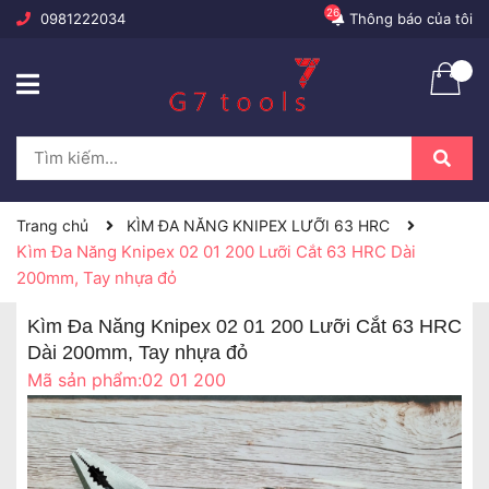
26
0981222034
Thông báo của tôi
Trang chủ
KÌM ĐA NĂNG KNIPEX LƯỠI 63 HRC
Kìm Đa Năng Knipex 02 01 200 Lưỡi Cắt 63 HRC Dài
200mm, Tay nhựa đỏ
Kìm Đa Năng Knipex 02 01 200 Lưỡi Cắt 63 HRC
Dài 200mm, Tay nhựa đỏ
Mã sản phẩm:
02 01 200