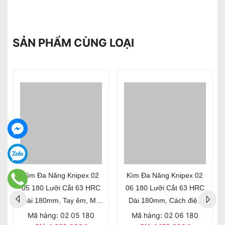
SẢN PHẨM CÙNG LOẠI
Kìm Đa Năng Knipex 02
Kìm Đa Năng Knipex 02
05 180 Lưỡi Cắt 63 HRC
06 180 Lưỡi Cắt 63 HRC
Dài 180mm, Tay êm, Mạ
Dài 180mm, Cách điện
chrome
1000 Volt
Mã hàng: 02 05 180
Mã hàng: 02 06 180