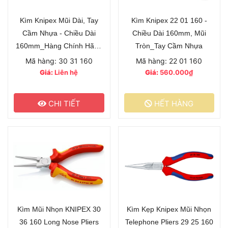
Kìm Knipex Mũi Dài, Tay
Kìm Knipex 22 01 160 -
Cầm Nhựa - Chiều Dài
Chiều Dài 160mm, Mũi
160mm_Hàng Chính Hãng
Tròn_Tay Cầm Nhựa
Đức
Mã hàng: 30 31 160
Mã hàng: 22 01 160
Giá:
Liên hệ
Giá:
560.000₫
CHI TIẾT
HẾT HÀNG
Kìm Mũi Nhọn KNIPEX 30
Kìm Kẹp Knipex Mũi Nhọn
36 160 Long Nose Pliers
Telephone Pliers 29 25 160