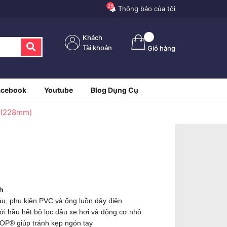
26
Thông báo của tôi
Khách
Tài khoản
Giỏ hàng
acebook
Youtube
Blog Dụng Cụ
" (228mm)
h
dầu, phụ kiện PVC và ống luồn dây điện
với hầu hết bộ lọc dầu xe hơi và động cơ nhỏ
OP® giúp tránh kẹp ngón tay