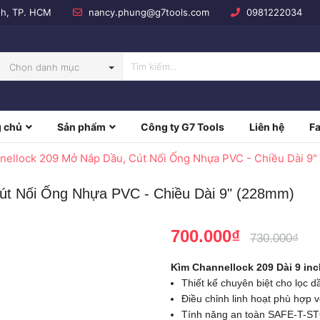
nh, TP. HCM
nancy.phung@g7tools.com
0981222034
Chọn danh mục
 chủ
Sản phẩm
Công ty G7 Tools
Liên hệ
F
NBOW
nellock 209 Mở Nắp Dầu, Cút Nối Ống Nhựa PVC - Chiều Dài 9
út Nối Ống Nhựa PVC - Chiều Dài 9" (228mm)
700.000₫
730.000₫
Kìm Channellock 209 Dài 9 inc
Thiết kế chuyên biệt cho lọc 
Điều chỉnh linh hoạt phù hợp 
Tính năng an toàn SAFE-T-ST