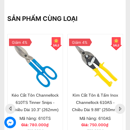
SẢN PHẨM CÙNG LOẠI
Giảm 4%
Giảm 4%
Kéo Cắt Tôn Channellock
Kìm Cắt Tôn & Tấm Inox
610TS Tinner Snips -
Channellock 610AS -
Chiều Dài 10.3" (262mm)
Chiều Dài 9.88" (250mm)
Mã hàng: 610TS
Mã hàng: 610AS
Giá:
780.000₫
Giá:
750.000₫