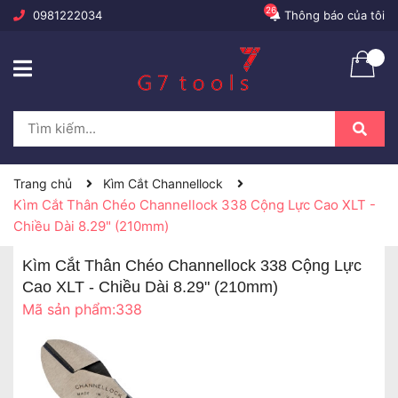
26
0981222034
Thông báo của tôi
Trang chủ
Kìm Cắt Channellock
Kìm Cắt Thân Chéo Channellock 338 Cộng Lực Cao XLT -
Chiều Dài 8.29" (210mm)
Kìm Cắt Thân Chéo Channellock 338 Cộng Lực
Cao XLT - Chiều Dài 8.29" (210mm)
Mã sản phẩm:
338