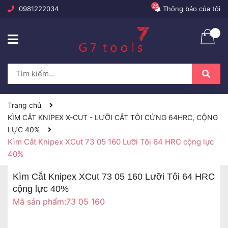
26
0981222034
Thông báo của tôi
Trang chủ
KÌM CẮT KNIPEX X-CUT - LƯỠI CẮT TÔI CỨNG 64HRC, CỘNG
LỰC 40%
Kìm Cắt Knipex XCut 73 05 160 Lưỡi Tôi 64 HRC cộng lực
40%
Kìm Cắt Knipex XCut 73 05 160 Lưỡi Tôi 64 HRC
cộng lực 40%
Mã sản phẩm:
73 05 160