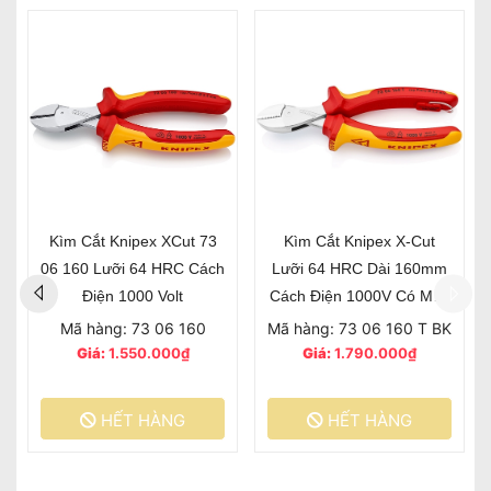
Kìm Cắt Knipex XCut 73
Kìm Cắt Knipex X-Cut
06 160 Lưỡi 64 HRC Cách
Lưỡi 64 HRC Dài 160mm
Điện 1000 Volt
Cách Điện 1000V Có Móc
Treo
Mã hàng: 73 06 160
Mã hàng: 73 06 160 T BK
Giá:
1.550.000₫
Giá:
1.790.000₫
HẾT HÀNG
HẾT HÀNG