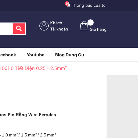
26
Thông báo của tôi
Khách
Tài khoản
Giỏ hàng
acebook
Youtube
Blog Dụng Cụ
001 0 Tiết Diện 0.25 - 2.5mm²
cos Pin Rỗng Wire Ferrules
 – 1.0 mm² / 1.5 mm² / 2.5 mm²