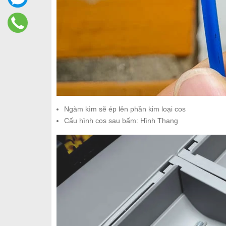
Ngàm kìm sẽ ép lên phần kim loại cos
Cấu hình cos sau bấm: Hình Thang