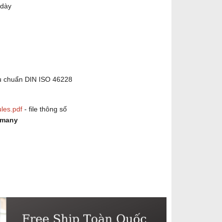
 dày
êu chuẩn DIN ISO 46228
les.pdf
- file thông số
rmany