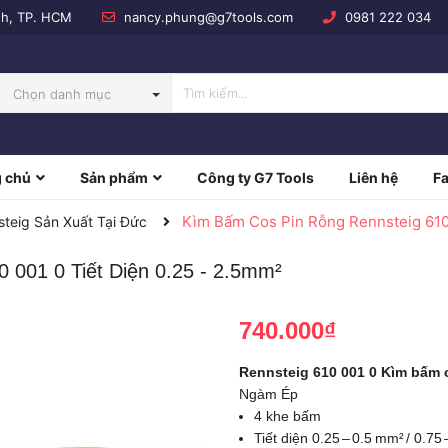
nh, TP. HCM
nancy.phung@g7tools.com
0981 222 034
Chọn danh mục
 chủ
Sản phẩm
Công ty G7 Tools
Liên hệ
F
NBOW
Kìm Bấm Cos Pin Rỗng Rennsteig 610 
teig Sản Xuất Tại Đức
 001 0 Tiết Diện 0.25 - 2.5mm²
740.000₫
Rennsteig 610 001 0 Kìm bấm 
Ngàm Ép
4 khe bấm
Tiết diện 0.25 – 0.5 mm² / 0.75