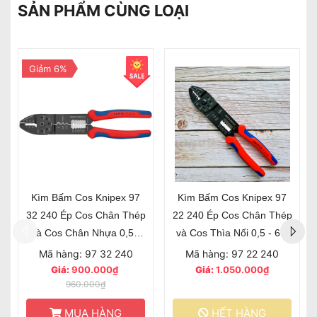
SẢN PHẨM CÙNG LOẠI
KNIPEX MultiCrimp 97 33
Kìm Bấm Cos Micro-Fit™
02 Kìm Bấm Cos Thay
Molex LLC Knipex 97 54
Ngàm với 5 Ngàm Cos
25
Mã hàng: 97 33 02
Mã hàng: 97 54 25
Giá:
8.850.000₫
Giá:
11.610.000₫
MUA HÀNG
HẾT HÀNG