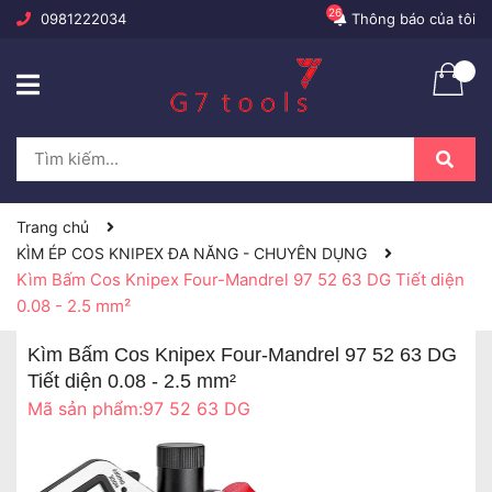
26
0981222034
Thông báo của tôi
Trang chủ
KÌM ÉP COS KNIPEX ĐA NĂNG - CHUYÊN DỤNG
Kìm Bấm Cos Knipex Four-Mandrel 97 52 63 DG Tiết diện
0.08 - 2.5 mm²
Kìm Bấm Cos Knipex Four-Mandrel 97 52 63 DG
Tiết diện 0.08 - 2.5 mm²
Mã sản phẩm:
97 52 63 DG