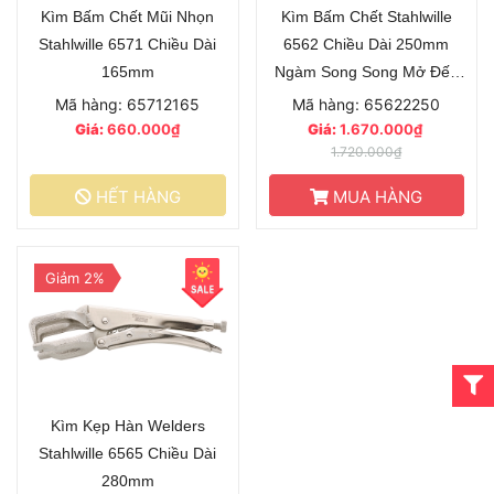
Kìm Bấm Chết Mũi Nhọn
Kìm Bấm Chết Stahlwille
Stahlwille 6571 Chiều Dài
6562 Chiều Dài 250mm
165mm
Ngàm Song Song Mở Đến
50mm
Mã hàng: 65712165
Mã hàng: 65622250
Giá:
660.000₫
Giá:
1.670.000₫
1.720.000₫
HẾT HÀNG
MUA HÀNG
Giảm 2%
Kìm Kẹp Hàn Welders
Stahlwille 6565 Chiều Dài
280mm