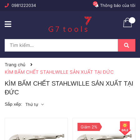
26
0981222034
Thông báo của tôi
Trang chủ
KÌM BẤM CHẾT STAHLWILLE SẢN XUẤT TẠI ĐỨC
KÌM BẤM CHẾT STAHLWILLE SẢN XUẤT TẠI
ĐỨC
Sắp xếp:
Thứ tự
Giảm 2%