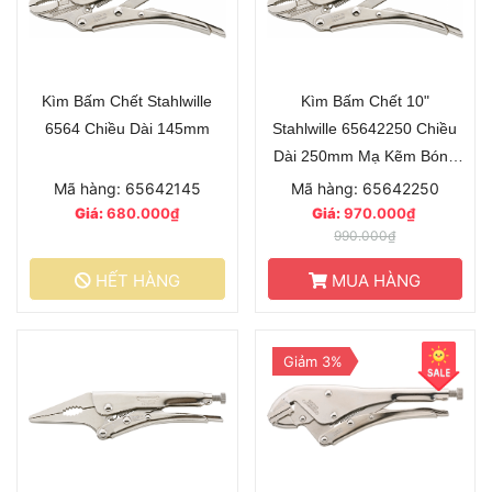
Kìm Bấm Chết Stahlwille
Kìm Bấm Chết 10"
6564 Chiều Dài 145mm
Stahlwille 65642250 Chiều
Dài 250mm Mạ Kẽm Bóng
Sáng
Mã hàng: 65642145
Mã hàng: 65642250
Giá:
680.000₫
Giá:
970.000₫
990.000₫
HẾT HÀNG
MUA HÀNG
Giảm 3%