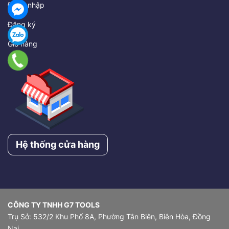
Đăng nhập
Đăng ký
Giỏ hàng
Hệ thống cửa hàng
CÔNG TY TNHH G7 TOOLS
Trụ Sở: 532/2 Khu Phố 8A, Phường Tân Biên, Biên Hòa, Đồng
Nai