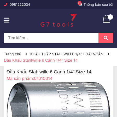
26
0981222034
Thông báo của tôi
Trang chủ
KHẨU TUÝP STAHLWILLE 1/4" LOẠI NGẮN
Đầu Khẩu Stahlwille 6 Cạnh 1/4" Size 14
Đầu Khẩu Stahlwille 6 Cạnh 1/4" Size 14
Mã sản phẩm:
01010014