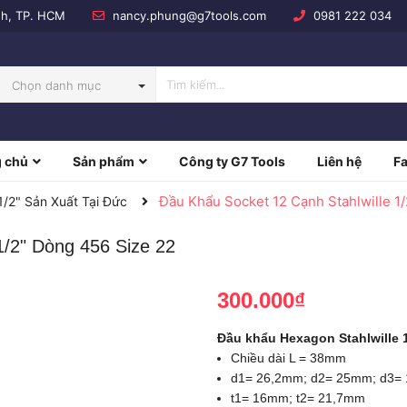
nh, TP. HCM
nancy.phung@g7tools.com
0981 222 034
Chọn danh mục
 chủ
Sản phẩm
Công ty G7 Tools
Liên hệ
F
NBOW
Đầu Khẩu Socket 12 Cạnh Stahlwille 1
2" Sản Xuất Tại Đức
1/2" Dòng 456 Size 22
300.000₫
Đầu khẩu Hexagon Stahlwille 1
Chiều dài L = 38mm
d1= 26,2mm; d2= 25mm; d3=
t1= 16mm; t2= 21,7mm