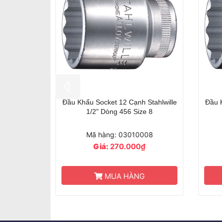
 Stahlwille
Đầu Khẩu Socket 12 Cạnh Stahlwille
Đầu K
e 10
1/2" Dòng 456 Size 12
010
Mã hàng: 03010012
₫
Giá:
250.000₫
G
HẾT HÀNG