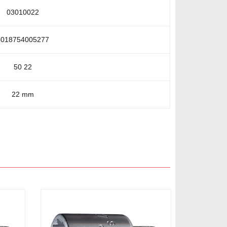
03010022
4018754005277
50 22
22 mm