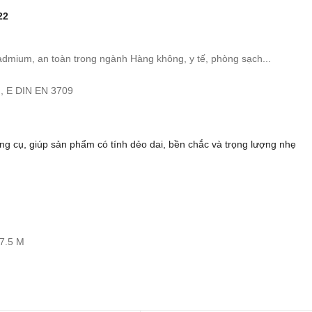
22
dmium, an toàn trong ngành Hàng không, y tế, phòng sạch...
, E DIN EN 3709
ụng cụ, giúp sản phẩm có tính dẻo dai, bền chắc và trọng lượng nhẹ
7.5 M