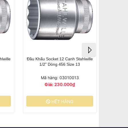
lwille
Đầu Khẩu Socket 12 Cạnh Stahlwille
1/2" Dòng 456 Size 17
Mã hàng: 03010017
Giá:
260.000₫
HẾT HÀNG