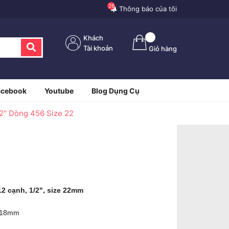
26
Thông báo của tôi
Khách
Tài khoản
Giỏ hàng
acebook
Youtube
Blog Dụng Cụ
/2" Dòng 456 Size 22
2 cạnh, 1/2", size 22mm
 18mm