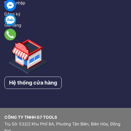
Đăng nhập
Đăng ký
Giỏ hàng
Hệ thống cửa hàng
CÔNG TY TNHH G7 TOOLS
Trụ Sở: 532/2 Khu Phố 8A, Phường Tân Biên, Biên Hòa, Đồng
Nai