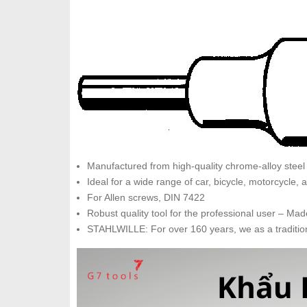
Manufactured from high-quality chrome-alloy steel w
Ideal for a wide range of car, bicycle, motorcycle, a
For Allen screws, DIN 7422
Robust quality tool for the professional user – M
STAHLWILLE: For over 160 years, we as a tradition