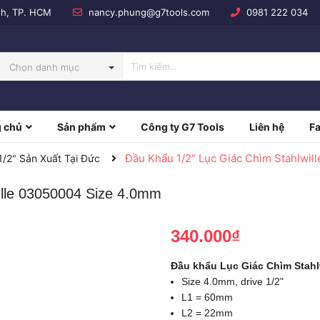
nh, TP. HCM
nancy.phung@g7tools.com
0981 222 034
Chọn danh mục
 chủ
Sản phẩm
Công ty G7 Tools
Liên hệ
F
NBOW
Đầu Khẩu 1/2" Lục Giác Chìm Stahlwi
2" Sản Xuất Tại Đức
ille 03050004 Size 4.0mm
340.000₫
Đầu khẩu Lục Giác Chìm Stahl
Size 4.0mm, drive 1/2"
L1 = 60mm
L2 = 22mm