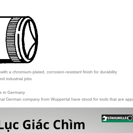
ith a chromium-plated, corrosion-resistant finish for durability
nd industrial jobs
ade in Germany
al German company from Wuppertal have stood for tools that are apprec