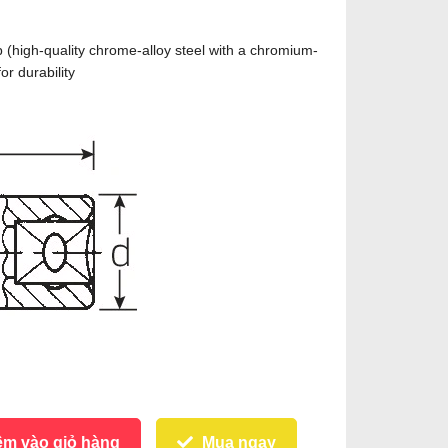
(high-quality chrome-alloy steel with a chromium-
or durability
m vào giỏ hàng
Mua ngay