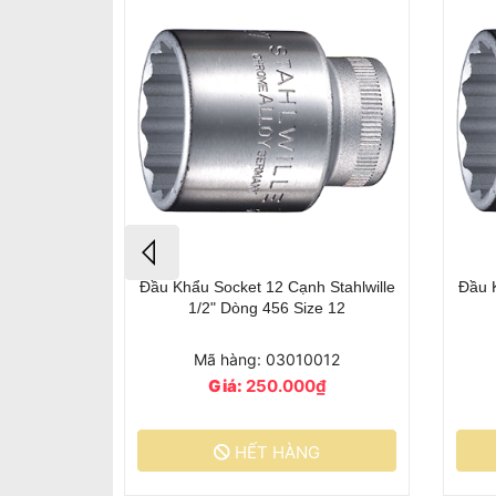
 Stahlwille
Đầu Khẩu Socket 12 Cạnh Stahlwille
Đầu K
e 10
1/2" Dòng 456 Size 12
010
Mã hàng: 03010012
₫
Giá:
250.000₫
G
HẾT HÀNG