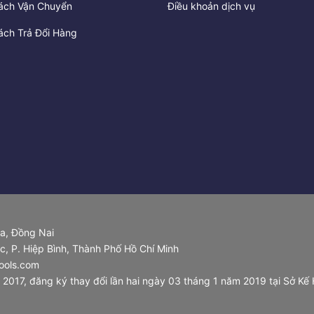
ách Vận Chuyển
Điều khoản dịch vụ
ách Trả Đổi Hàng
òa, Đồng Nai
, P. Hiệp Bình, Thành Phố Hồ Chí Minh
ools.com
17, đăng ký thay đổi lần hai ngày 03 tháng 1 năm 2019 tại Sở Kế