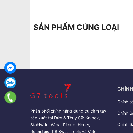
SẢN PHẨM CÙNG LOẠI
CHÍNH
Chính s
Phân phối chính hãng dụng cụ cầm tay
Chính S
sản xuất tại Đức & Thụy Sỹ: Knipex,
Chính S
Stahlwille, Wera, Picard, Heuer,
Rennsteig, PB Swiss Tools và Veto