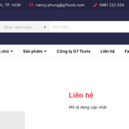
nh, TP. HCM
nancy.phung@g7tools.com
0981 222 034
Chọn danh mục
 chủ
Sản phẩm
Công ty G7 Tools
Liên hệ
F
NBOW
Liên hệ
Mô tả đang cập nhật