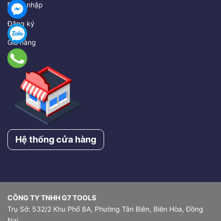
Đăng nhập
Đăng ký
Giỏ hàng
Hệ thống cửa hàng
CÔNG TY TNHH G7 TOOLS
Trụ Sở: 532/2 Khu Phố 8A, Phường Tân Biên, Biên Hòa, Đồng
Nai