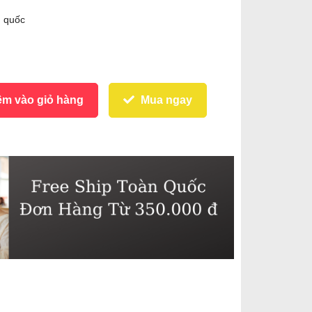
n quốc
m vào giỏ hàng
Mua ngay