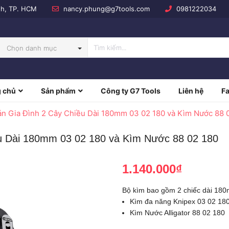
nh, TP. HCM
nancy.phung@g7tools.com
0981222034
Chọn danh mục
 chủ
Sản phẩm
Công ty G7 Tools
Liên hệ
F
NBOW
n Gia Đình 2 Cây Chiều Dài 180mm 03 02 180 và Kìm Nước 88 
u Dài 180mm 03 02 180 và Kìm Nước 88 02 180
1.140.000₫
Bộ kìm bao gồm 2 chiếc dài 180
Kìm đa năng Knipex 03 02 18
Kìm Nước Alligator 88 02 180