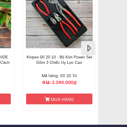
er Set
Combo Gia Đình Cơ Bản 5 Chi Tiết
o
02 02 180/ 26 12 200/ 88 02 250/
6190.2-100/6/ 6100.3-120
Mã hàng: Gia Đình 5
Giá:
2.470.000₫
HẾT HÀNG