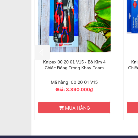
 Bộ Kìm 4
Knipex 00 20 13 - Bộ VDE Tool 2
Kni
ay Foam
Chiếc Kìm Knipex & 3 Chiếc Tua Vít
Tool
Wera
1 V15
Mã hàng: 00 20 13
0₫
Giá:
3.290.000₫
3.340.000₫
G
MUA HÀNG