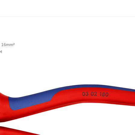
/ 16mm²
ớt