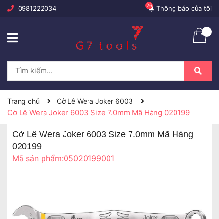
26
0981222034
Thông báo của tôi
Trang chủ
Cờ Lê Wera Joker 6003
Cờ Lê Wera Joker 6003 Size 7.0mm Mã Hàng 020199
Cờ Lê Wera Joker 6003 Size 7.0mm Mã Hàng
020199
Mã sản phẩm:
05020199001