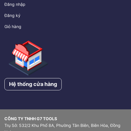
Đăng nhập
Đăng ký
Giỏ hàng
Hệ thống cửa hàng
CÔNG TY TNHH G7 TOOLS
Trụ Sở: 532/2 Khu Phố 8A, Phường Tân Biên, Biên Hòa, Đồng