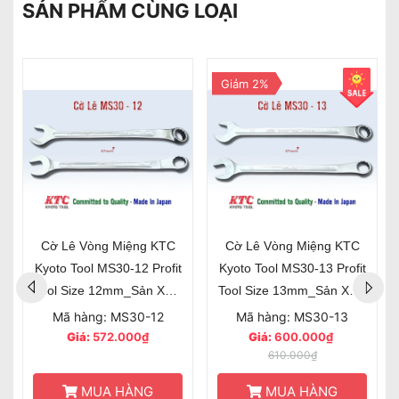
SẢN PHẨM CÙNG LOẠI
Giảm 2%
Cờ Lê Vòng Miệng KTC
Cờ Lê Vòng Miệng KTC
Kyoto Tool MS30-12 Profit
Kyoto Tool MS30-13 Profit
Tool Size 12mm_Sản Xuất
Tool Size 13mm_Sản Xuất
Tại Nhật Bản
Tại Nhật Bản
Mã hàng: MS30-12
Mã hàng: MS30-13
Giá:
572.000₫
Giá:
600.000₫
610.000₫
MUA HÀNG
MUA HÀNG