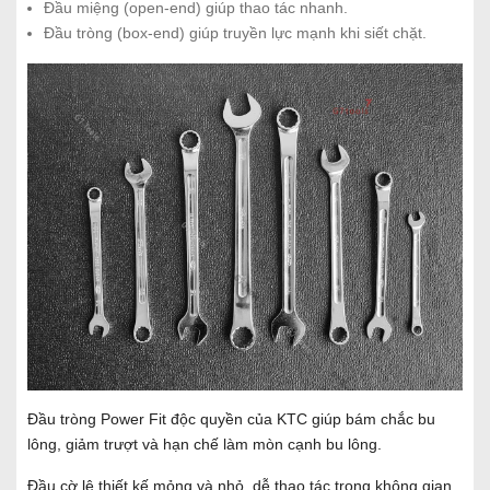
Đầu miệng (open-end) giúp thao tác nhanh.
Đầu tròng (box-end) giúp truyền lực mạnh khi siết chặt.
Đầu tròng Power Fit độc quyền của KTC giúp bám chắc bu
lông, giảm trượt và hạn chế làm mòn cạnh bu lông.
Đầu cờ lê thiết kế mỏng và nhỏ, dễ thao tác trong không gian