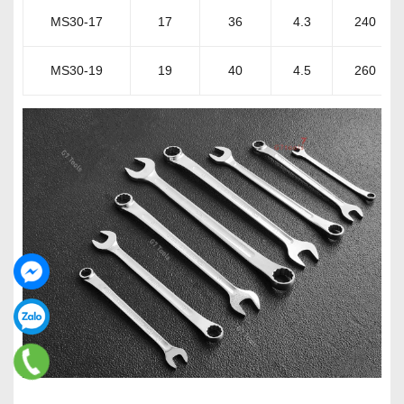
MS30-17
17
36
4.3
240
MS30-19
19
40
4.5
260
____________________________________________________