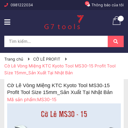
26
0981222034
Thông báo của tôi
Trang chủ
CỜ LÊ PROFIT
Cờ Lê Vòng Miệng KTC Kyoto Tool MS30-15 Profit Tool
Size 15mm_Sản Xuất Tại Nhật Bản
Cờ Lê Vòng Miệng KTC Kyoto Tool MS30-15
Profit Tool Size 15mm_Sản Xuất Tại Nhật Bản
Mã sản phẩm:
MS30-15