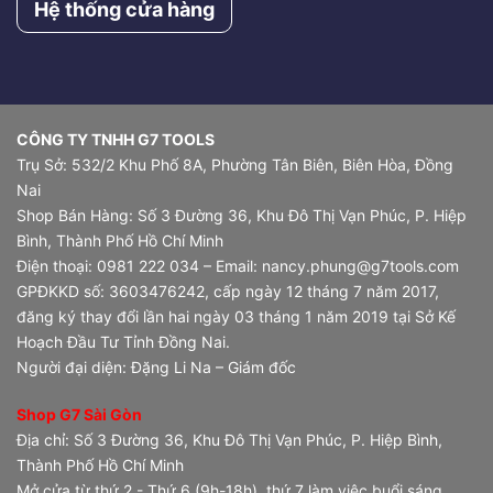
Hệ thống cửa hàng
CÔNG TY TNHH G7 TOOLS
Trụ Sở: 532/2 Khu Phố 8A, Phường Tân Biên, Biên Hòa, Đồng
Nai
Shop Bán Hàng: Số 3 Đường 36, Khu Đô Thị Vạn Phúc, P. Hiệp
Bình, Thành Phố Hồ Chí Minh
Điện thoại: 0981 222 034 – Email: nancy.phung@g7tools.com
GPĐKKD số: 3603476242, cấp ngày 12 tháng 7 năm 2017,
đăng ký thay đổi lần hai ngày 03 tháng 1 năm 2019 tại Sở Kế
Hoạch Đầu Tư Tỉnh Đồng Nai.
Người đại diện: Đặng Li Na – Giám đốc
Shop G7 Sài Gòn
Địa chỉ: Số 3 Đường 36, Khu Đô Thị Vạn Phúc, P. Hiệp Bình,
Thành Phố Hồ Chí Minh
Mở cửa từ thứ 2 - Thứ 6 (9h-18h), thứ 7 làm việc buổi sáng