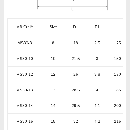
Mã Cờ lê
Size
D1
T1
L
MS30-8
8
18
2.5
125
MS30-10
10
21.5
3
150
MS30-12
12
26
3.8
170
MS30-13
13
28.5
4
185
MS30-14
14
29.5
4.1
200
MS30-15
15
32
4.2
215