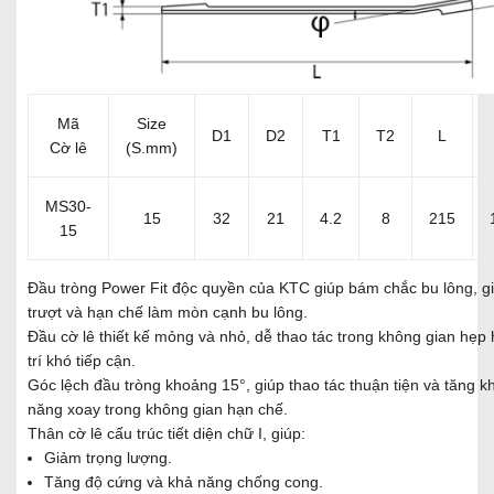
Mã
Size
D1
D2
T1
T2
L
Cờ lê
(S.mm)
MS30-
15
32
21
4.2
8
215
15
Đầu tròng Power Fit độc quyền của KTC giúp bám chắc bu lông, g
trượt và hạn chế làm mòn cạnh bu lông.
Đầu cờ lê thiết kế mỏng và nhỏ, dễ thao tác trong không gian hẹp 
trí khó tiếp cận.
Góc lệch đầu tròng khoảng 15°, giúp thao tác thuận tiện và tăng k
năng xoay trong không gian hạn chế.
Thân cờ lê cấu trúc tiết diện chữ I, giúp:
Giảm trọng lượng.
Tăng độ cứng và khả năng chống cong.