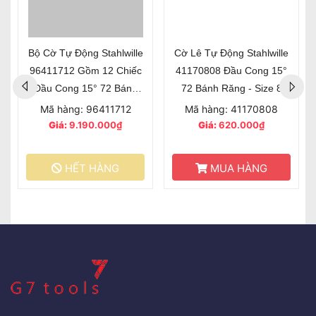
Bộ Cờ Tự Động Stahlwille
Cờ Lê Tự Động Stahlwille
96411712 Gồm 12 Chiếc
41170808 Đầu Cong 15°
Đầu Cong 15° 72 Bánh
72 Bánh Răng - Size 8
Răng
Mã hàng: 96411712
Mã hàng: 41170808
Giá:
9.190.000₫
Giá:
620.000₫
HẾT HÀNG
MUA HÀNG