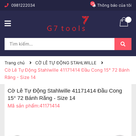
26
0981222034
Thông báo của tôi
Trang chủ
CỜ LÊ TỰ ĐỘNG STAHLWILLE
Cờ Lê Tự Động Stahlwille 41171414 Đầu Cong 15° 72 Bánh
Răng - Size 14
Cờ Lê Tự Động Stahlwille 41171414 Đầu Cong
15° 72 Bánh Răng - Size 14
Mã sản phẩm:
41171414