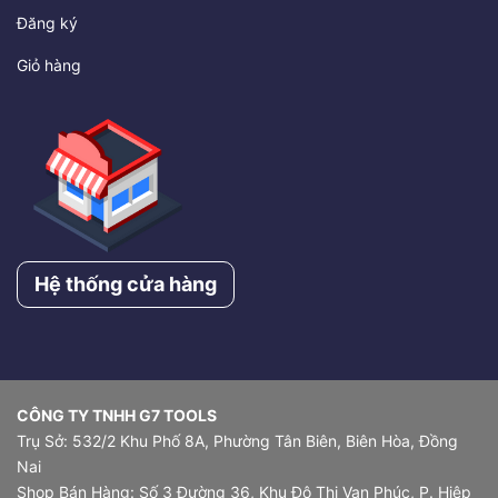
Đăng ký
Giỏ hàng
Hệ thống cửa hàng
CÔNG TY TNHH G7 TOOLS
Trụ Sở: 532/2 Khu Phố 8A, Phường Tân Biên, Biên Hòa, Đồng
Nai
Shop Bán Hàng: Số 3 Đường 36, Khu Đô Thị Vạn Phúc, P. Hiệp