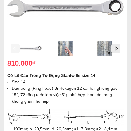
810.000₫
Cờ Lê Đầu Tròng Tự Động Stahlwille size 14
Size 14
Đầu tròng (Ring head) Bi-Hexagon 12 cạnh, nghiêng góc
15°, 72 răng (góc làm việc 5°), phù hợp thao tác trong
không gian nhỏ hẹp
L= 190mm; b=29,5mm; d=26,5mm; a1=7,3mm; a2= 8,4mm