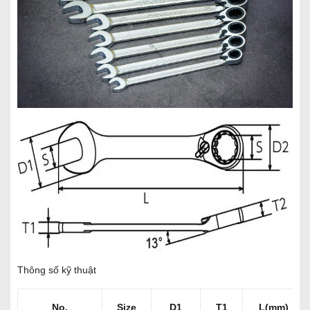
Thông số kỹ thuật
No.
Size
D1
T1
L(mm)