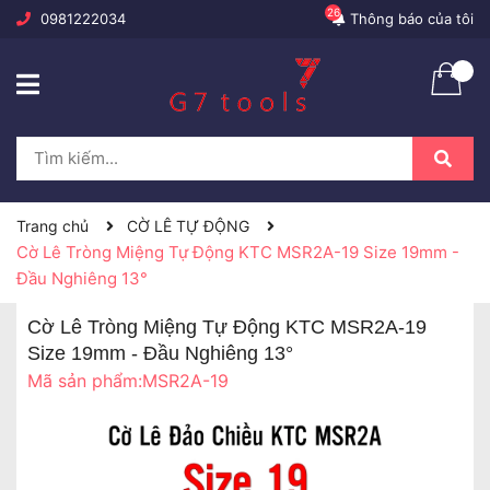
26
0981222034
Thông báo của tôi
Trang chủ
CỜ LÊ TỰ ĐỘNG
Cờ Lê Tròng Miệng Tự Động KTC MSR2A-19 Size 19mm -
Đầu Nghiêng 13°
Cờ Lê Tròng Miệng Tự Động KTC MSR2A-19
Size 19mm - Đầu Nghiêng 13°
Mã sản phẩm:
MSR2A-19