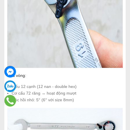
Đầu vòng:
Kiểu 12 cạnh (12 nan - double hex)
Cơ cấu 72 răng → hoạt động mượt
Góc hồi nhỏ: 5° (6° với size 8mm)