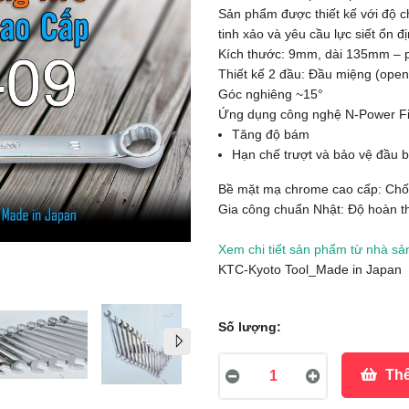
Sản phẩm được thiết kế với độ c
tinh xảo và yêu cầu lực siết ổn đị
Kích thước: 9mm, dài 135mm – ph
Thiết kế 2 đầu: Đầu miệng (open
Góc nghiêng ~15°
Ứng dụng công nghệ N-Power Fi
Tăng độ bám
Hạn chế trượt và bảo vệ đầu 
Bề mặt mạ chrome cao cấp: Chố
Gia công chuẩn Nhật: Độ hoàn th
Xem chi tiết sản phẩm từ nhà sản
KTC-Kyoto Tool_Made in Japan
Số lượng:
Thê