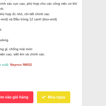
hính xác cực cao, phù hợp cho các công việc cơ khí
nh.
ù hợp ốc nhỏ, chi tiết chính xác
-end) và Đầu tròng 12 cạnh (box-end)
t:
bulong
ng gỉ, chống mài mòn
iện cao, siết êm và chính xác.
 xuất:
Nepros NMS2
m vào giỏ hàng
Mua ngay