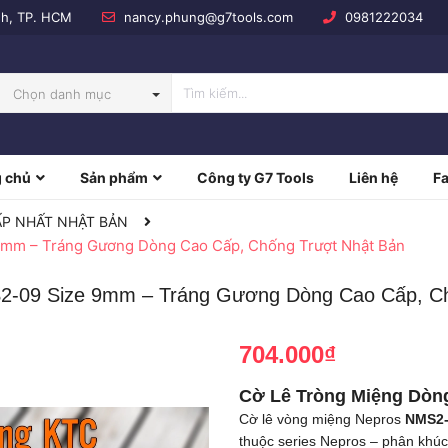
nh, TP. HCM
nancy.phung@g7tools.com
0981222034
Chọn danh mục
 chủ
Sản phẩm
Công ty G7 Tools
Liên hệ
F
NBOW
P NHẤT NHẬT BẢN
mm – Tráng Gương Dòng Cao Cấp, Chống Trượt Nhật Bản
2-09 Size 9mm – Tráng Gương Dòng Cao Cấp, Ch
704.000₫
Cờ Lê Tròng Miệng Dòn
Cờ lê vòng miệng Nepros
NMS2-
thuộc series Nepros – phân khúc