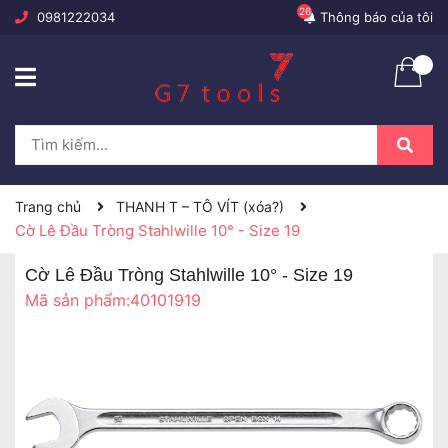
26
0981222034
Thông báo của tôi
Trang chủ
THANH T – TÔ VÍT (xóa?)
Cờ Lê Đầu Tròng Stahlwille 10° - Size 19
Cờ Lê Đầu Tròng Stahlwille 10° - Size 19
Mã sản phẩm:
40101919