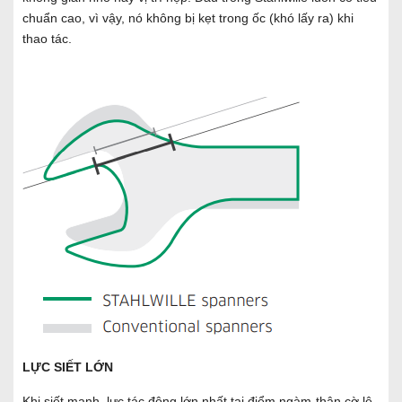
chuẩn cao, vì vậy, nó không bị kẹt trong ốc (khó lấy ra) khi
thao tác.
LỰC SIẾT LỚN
Khi siết mạnh, lực tác động lớn nhất tại điểm ngàm-thân cờ lê.