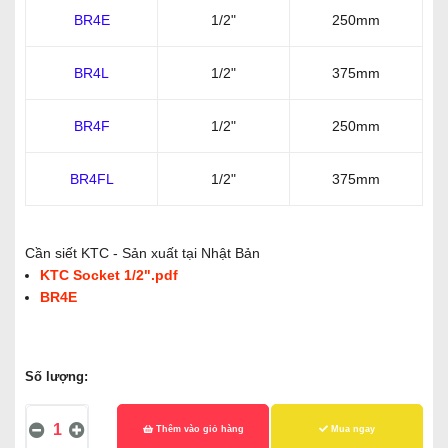
BR4E
1/2"
250mm
BR4L
1/2"
375mm
BR4F
1/2"
250mm
BR4FL
1/2"
375mm
Cần siết KTC - Sản xuất tại Nhật Bản
KTC Socket 1/2".pdf
BR4E
Số lượng:
Thêm vào giỏ hàng
Mua ngay