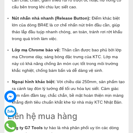
cần chắc chắn, giảm thiểu rủi ro trượt ốc hoặc hư hỏng cơ
cấu bên trong khi chịu lực siết cao.
Nút nhấn nhả nhanh (Release Button):
Điểm khác biệt
lớn của dòng BR4E là cơ chế nhấn nút trên đầu cần, giúp
tháo lắp đầu tuýp nhanh chóng, an toàn, tránh rơi rớt khẩu
trong quá trình làm việc.
Lớp mạ Chrome bảo vệ:
Thân cần được bao phủ bởi lớp
mạ Chrome dày, sáng bóng đặc trưng của KTC. Lớp mạ
này có khả năng chống ăn mòn cực tốt trong môi trường
khắc nghiệt, chống bám bẩn và dễ dàng vệ sinh.
Ngoại hình khác biệt:
Với chiều dài 250mm, sản phẩm tạo
ra cánh tay đòn lý tưởng để tối ưu hóa lực siết. Cảm giác
cầm nắm đầm tay, chắc chắn, bề mặt hoàn thiện mịn màng
khẳng định tiêu chuẩn khắt khe từ nhà máy KTC Nhật Bản.
Liên hệ mua hàng
Công ty G7 Tools
tự hào là nhà phân phối uy tín các dòng