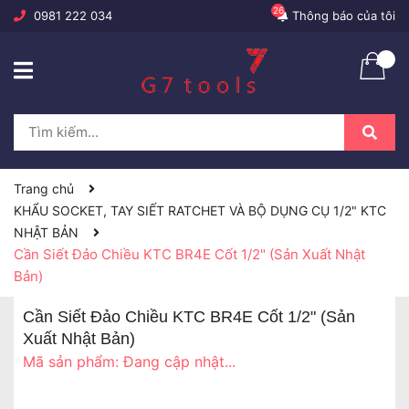
26
0981 222 034
Thông báo của tôi
Trang chủ
KHẨU SOCKET, TAY SIẾT RATCHET VÀ BỘ DỤNG CỤ 1/2" KTC
NHẬT BẢN
Cần Siết Đảo Chiều KTC BR4E Cốt 1/2" (Sản Xuất Nhật
Bản)
Cần Siết Đảo Chiều KTC BR4E Cốt 1/2" (Sản
Xuất Nhật Bản)
Mã sản phẩm:
Đang cập nhật...