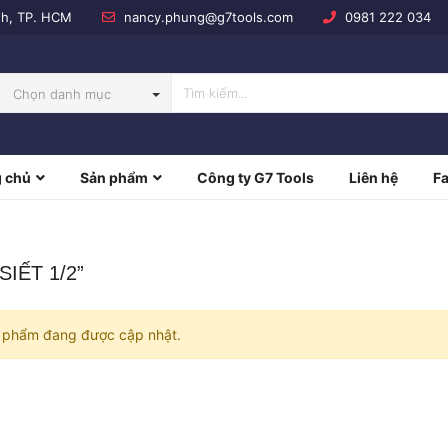
nh, TP. HCM
nancy.phung@g7tools.com
0981 222 034
Chọn danh mục
 chủ
Sản phẩm
Công ty G7 Tools
Liên hệ
F
NBOW
SIẾT 1/2”
 phẩm đang được cập nhật.