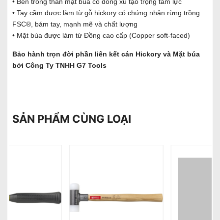
• Bên trong thân mặt búa có đồng xu tạo trọng tâm lực
• Tay cầm được làm từ gỗ hickory có chứng nhận rừng trồng
FSC®, bám tay, mạnh mẽ và chất lượng
• Mặt búa được làm từ Đồng cao cấp (Copper soft-faced)
Bảo hành trọn đời phần liên kết cán Hickory và Mặt búa
bởi Công Ty TNHH G7 Tools
SẢN PHẨM CÙNG LOẠI