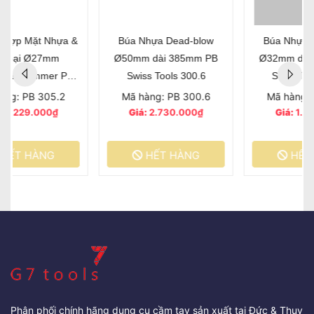
Búa Nhựa Dead-blow
Cây Lấy Dấu Tay Sần
Ø32mm dài 320mm PB
Chống Trượt Size 1
Swiss Tools 300.3
Mã hàng: PB 300.3
Mã hàng: PB 705.1
Giá:
1.742.000₫
Giá:
230.000₫
HẾT HÀNG
MUA HÀNG
Phân phối chính hãng dụng cụ cầm tay sản xuất tại Đức & Thụy