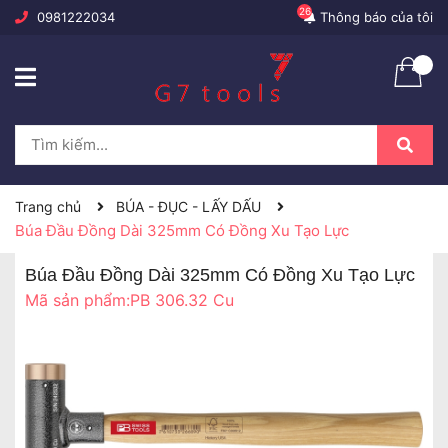
26
0981222034
Thông báo của tôi
Trang chủ
BÚA - ĐỤC - LẤY DẤU
Búa Đầu Đồng Dài 325mm Có Đồng Xu Tạo Lực
Búa Đầu Đồng Dài 325mm Có Đồng Xu Tạo Lực
Mã sản phẩm:
PB 306.32 Cu