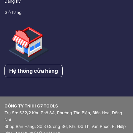
Đăng ký
Giỏ hàng
Hệ thống cửa hàng
CÔNG TY TNHH G7 TOOLS
Trụ Sở: 532/2 Khu Phố 8A, Phường Tân Biên, Biên Hòa, Đồng
Nai
Shop Bán Hàng: Số 3 Đường 36, Khu Đô Thị Vạn Phúc, P. Hiệp