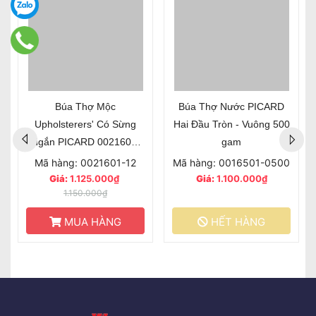
Búa Thợ Mộc
Búa Thợ Nước PICARD
Upholsterers' Có Sừng
Hai Đầu Tròn - Vuông 500
Ngắn PICARD 0021601-
gam
12 Cán Sồi
Mã hàng: 0021601-12
Mã hàng: 0016501-0500
Giá:
1.125.000₫
Giá:
1.100.000₫
1.150.000₫
MUA HÀNG
HẾT HÀNG