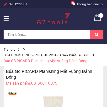
26
0981222034
Thông báo của tôi
Trang chủ
BÚA ĐÓNG ĐINH & RÌU CHẺ PICARD Sản Xuất Tại Đức
Búa Gò PICARD Planishing Mặt Vuông Đánh Bóng
Búa Gò PICARD Planishing Mặt Vuông Đánh
Bóng
Mã sản phẩm:
0016601-0375