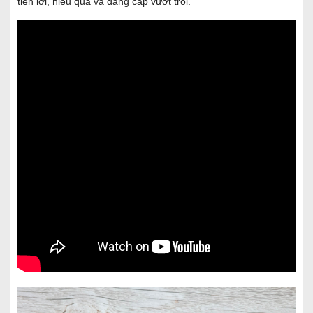
tiện lợi, hiệu quả và đẳng cấp vượt trội.