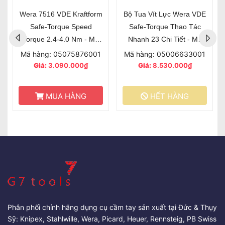
Wera 7516 VDE Kraftform
Bộ Tua Vít Lực Wera VDE
Safe-Torque Speed
Safe-Torque Thao Tác
Torque 2.4-4.0 Nm - Mã
Nhanh 23 Chi Tiết - Mã
Sản Phẩm 075876
Sản Phẩm 006633
Mã hàng: 05075876001
Mã hàng: 05006633001
Giá:
3.090.000₫
Giá:
8.530.000₫
MUA HÀNG
HẾT HÀNG
Phân phối chính hãng dụng cụ cầm tay sản xuất tại Đức & Thụy
Sỹ: Knipex, Stahlwille, Wera, Picard, Heuer, Rennsteig, PB Swiss