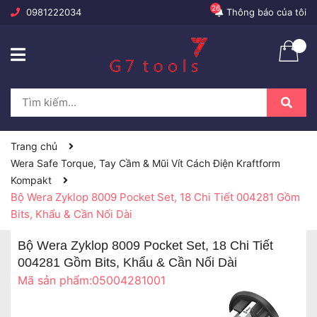
26
0981222034
Thông báo của tôi
Trang chủ
Wera Safe Torque, Tay Cầm & Mũi Vít Cách Điện Kraftform
Kompakt
Bộ Wera Zyklop 8009 Pocket Set, 18 Chi Tiết 004281 Gồm
Bits, Khẩu & Cần Nối Dài
Bộ Wera Zyklop 8009 Pocket Set, 18 Chi Tiết
004281 Gồm Bits, Khẩu & Cần Nối Dài
Mã sản phẩm:
05004281001