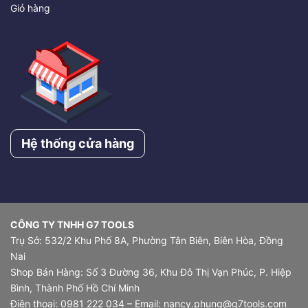
Giỏ hàng
Hệ thống cửa hàng
CÔNG TY TNHH G7 TOOLS
Trụ Sở: 532/2 Khu Phố 8A, Phường Tân Biên, Biên Hòa, Đồng
Nai
Shop Bán Hàng: Số 3 Đường 36, Khu Đô Thị Vạn Phúc, P. Hiệp
Bình, Thành Phố Hồ Chí Minh
Điện thoại: 0981 222 034 – Email: nancy.phung@g7tools.com