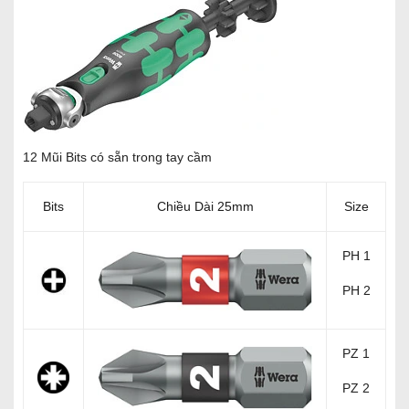
12 Mũi Bits có sẵn trong tay cầm
Bits
Chiều Dài 25mm
Size
PH 1
PH 2
PZ 1
PZ 2