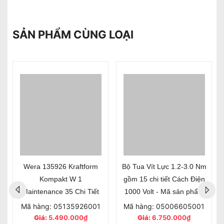
SẢN PHẨM CÙNG LOẠI
Wera 135926 Kraftform
Bộ Tua Vít Lực 1.2-3.0 Nm
Kompakt W 1
gồm 15 chi tiết Cách Điện
Maintenance 35 Chi Tiết
1000 Volt - Mã sản phẩm
006605
Mã hàng: 05135926001
Mã hàng: 05006605001
Giá:
5.490.000₫
Giá:
6.750.000₫