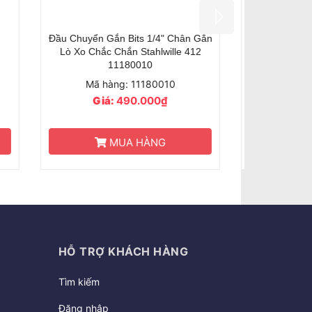
" Và
Đầu Gắn Bits Tháo Lắp Nhanh
Chắc
Stahlwille
6
Mã hàng: 38250002
Giá:
640.000₫
HẾT HÀNG
HỖ TRỢ KHÁCH HÀNG
Tìm kiếm
Đăng nhập