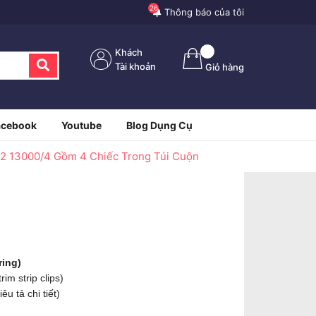
26
Thông báo của tôi
Khách
Tài khoản
Giỏ hàng
acebook
Youtube
Blog Dụng Cụ
02 13000/4 Gồm 4 Chiếc Trong Túi Cuộn
ring)
rim strip clips)
u tả chi tiết)