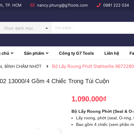
nh, TP. HCM
nancy.phung@g7tools.com
0981 222 034
Chọn danh mục
 chủ
Sản phẩm
Công ty G7 Tools
Liên hệ
F
NBOW
Bộ Lấy Roong Phớt Stahlwille 967228
ỂN, BÌNH CHÂM NHỚT
802 13000/4 Gồm 4 Chiếc Trong Túi Cuộn
1.090.000₫
Bộ Lấy Roong Phớt (Seal & O-
Lấy roong, phớt (seal, O-ring, t
Bao gồm 4 chiếc (xem phần miê