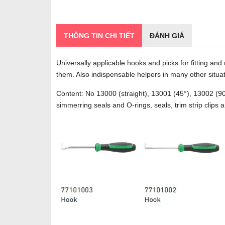
THÔNG TIN CHI TIẾT
ĐÁNH GIÁ
Universally applicable hooks and picks for fitting a
them. Also indispensable helpers in many other situat
Content: No 13000 (straight), 13001 (45°), 13002 (90
simmerring seals and O-rings, seals, trim strip clips a