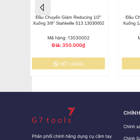
cing 3/8"
Đầu Chuyển Khẩu 1/4" Lên 1/2"
Đầu C
31 12030001
Stahlwille 410 11030003
Lò 
001
Mã hàng: 11030003
₫
Giá:
430.000₫
G
MUA HÀNG
CHÍNH
Chính s
Phân phối chính hãng dụng cụ cầm tay
Chính S