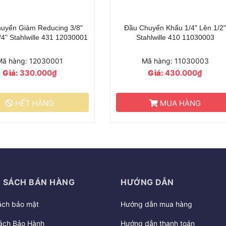
huyển Gắn Bits 1/4" Chân Gắn
Đầu Chuyển Nối Cần Siết 3/8
Xo Chắc Chắn Stahlwille 412
Bits 1/4" - Chân Gắn Lò Xo 
11180010
Chắn Stahlwille 1218002
Mã hàng: 11180010
Mã hàng: 12180026
Giá:
490.000₫
Giá:
530.000₫
MUA HÀNG
HẾT HÀNG
 SÁCH BÁN HÀNG
HƯỚNG DẪN
ách bảo mật
Hướng dẫn mua hàng
ách Bảo Hành
Hướng dẫn thanh toán