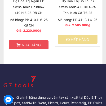
Bộ Hoa Thị Ngắn PB
Bộ Hoa Thị Có Lỗ PB
Swiss Tools Rainbow
Swiss Tools 411.BH 6-25
410.H 6-25 RB CN
Torx Kích Cỡ T6-25
Mã hàng: PB 410.H 6-25
Mã hàng: PB 411.BH 6-25
RB CN
Giá:
2.585.000₫
Giá:
2.220.000₫
HẾT HÀNG
MUA HÀNG
Phân phối chính hãng dụng cụ cầm tay sản xuất tại Đức & Thụy
Sỹ: Knipex, Stahlwille, Wera, Picard, Heuer, Rennsteig, PB Swiss