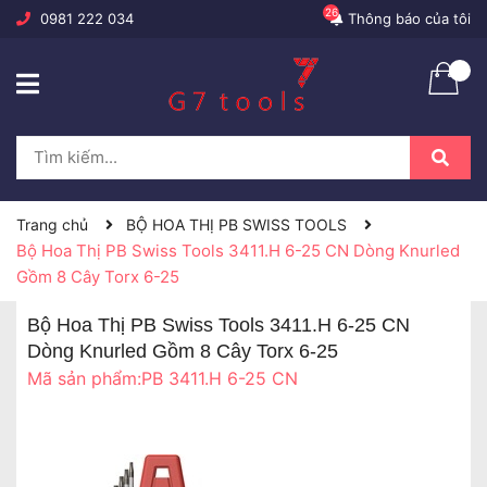
26
0981 222 034
Thông báo của tôi
Trang chủ
BỘ HOA THỊ PB SWISS TOOLS
Bộ Hoa Thị PB Swiss Tools 3411.H 6-25 CN Dòng Knurled
Gồm 8 Cây Torx 6-25
Bộ Hoa Thị PB Swiss Tools 3411.H 6-25 CN
Dòng Knurled Gồm 8 Cây Torx 6-25
Mã sản phẩm:
PB 3411.H 6-25 CN