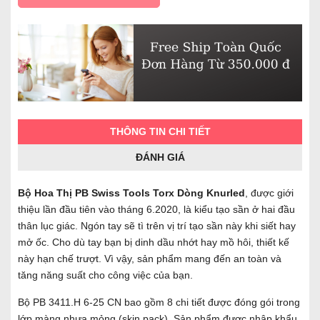
THÔNG TIN CHI TIẾT
ĐÁNH GIÁ
Bộ Hoa Thị PB Swiss Tools Torx Dòng Knurled
, được giới
thiệu lần đầu tiên vào tháng 6.2020, là kiểu tạo sần ở hai đầu
thân lục giác. Ngón tay sẽ tì trên vị trí tạo sần này khi siết hay
mở ốc. Cho dù tay bạn bị dinh dầu nhớt hay mồ hôi, thiết kế
này hạn chế trượt. Vì vậy, sản phẩm mang đến an toàn và
tăng năng suất cho công việc của bạn.
Bộ PB 3411.H 6-25 CN bao gồm 8 chi tiết được đóng gói trong
lớp màng nhựa mỏng (skin pack). Sản phẩm được nhập khẩu