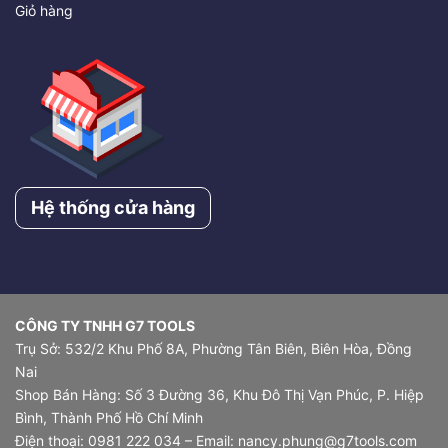
Giỏ hàng
Hệ thống cửa hàng
CÔNG TY TNHH G7 TOOLS
Trụ Sở: 532/2 Khu Phố 8A, Phường Tân Biên, Biên Hòa, Đồng
Nai
Shop Bán Hàng: Số 3 Đường 36, Khu Đô Thị Vạn Phúc, P. Hiệp
Bình, Thành Phố Hồ Chí Minh
Điện thoại: 0981 222 034 – Email: nancy.phung@g7tools.com