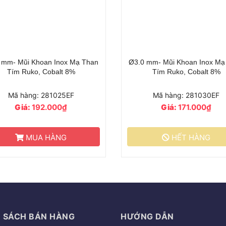
Than
Ø3.0 mm- Mũi Khoan Inox Mạ Than
Ø3.5 mm- 
Tím Ruko, Cobalt 8%
Tím
Mã hàng: 281030EF
Mã
Giá:
171.000₫
G
HẾT HÀNG
 SÁCH BÁN HÀNG
HƯỚNG DẪN