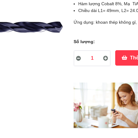
Hàm lượng Cobalt 8%, Mạ TiAl
Chiều dài L1= 49mm, L2= 24
Ứng dụng: khoan thép không gỉ, 
Số lượng:
Thê