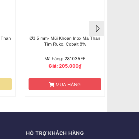
Mũi Khoan Inox Mạ Than
Ø4.0 mm- Mũi Khoan Inox Mạ Than
 Ruko, Cobalt 8%
Tím Ruko, Cobalt 8%
 hàng: 281035EF
Mã hàng: 281040EF
iá:
205.000₫
Giá:
214.000₫
MUA HÀNG
MUA HÀNG
HỖ TRỢ KHÁCH HÀNG