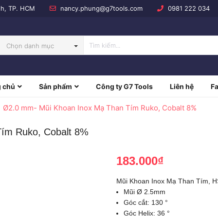
nh, TP. HCM
nancy.phung@g7tools.com
0981 222 034
Chọn danh mục
 chủ
Sản phẩm
Công ty G7 Tools
Liên hệ
F
NBOW
Ø2.0 mm- Mũi Khoan Inox Mạ Than Tím Ruko, Cobalt 8%
ím Ruko, Cobalt 8%
183.000₫
Mũi Khoan Inox Mạ Than Tím, H
Mũi Ø 2.5mm
Góc cắt: 130 °
Góc Helix: 36 °