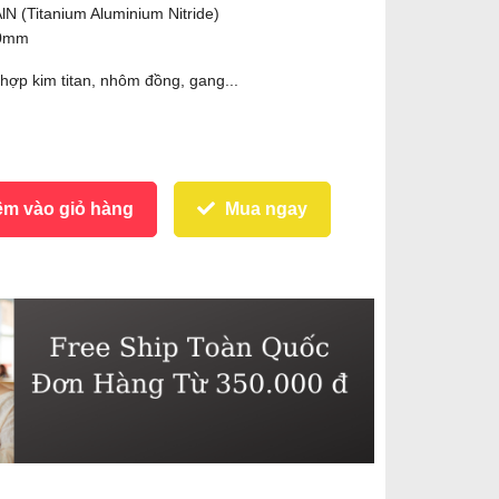
N (Titanium Aluminium Nitride)
.0mm
hợp kim titan, nhôm đồng, gang...
m vào giỏ hàng
Mua ngay