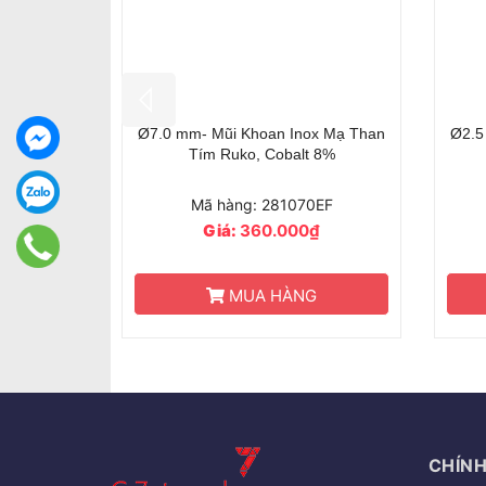
mm- Mũi Khoan Inox Mạ Than
Ø2.5 mm- Mũi Khoan Inox Mạ 
Tím Ruko, Cobalt 8%
Tím Ruko, Cobalt 8%
Mã hàng: 281070EF
Mã hàng: 281025EF
Giá:
360.000₫
Giá:
192.000₫
MUA HÀNG
MUA HÀNG
CHÍNH