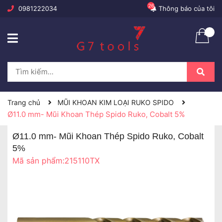
26
0981222034
Thông báo của tôi
Trang chủ
MŨI KHOAN KIM LOẠI RUKO SPIDO
Ø11.0 mm- Mũi Khoan Thép Spido Ruko, Cobalt 5%
Ø11.0 mm- Mũi Khoan Thép Spido Ruko, Cobalt
5%
Mã sản phẩm:
215110TX