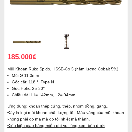
185.000₫
Mũi Khoan Ruko Spido, HSSE-Co 5 (hàm lượng Cobalt 5%)
Mũi Ø 11.0mm
Góc cắt: 118 °, Type N
Góc Helix: 25-30°
Chiều dài L1= 142mm, L2= 94mm
Ứng dụng: khoan thép cứng, thép, nhôm đồng, gang...
Đây là loại mũi khoan chất lượng tốt. Màu vàng của mũi khoan
không phải do mạ mà do tôi nhiệt mà thành.
Điều kiện giao hàng miễn phí vui lòng xem bên dưới