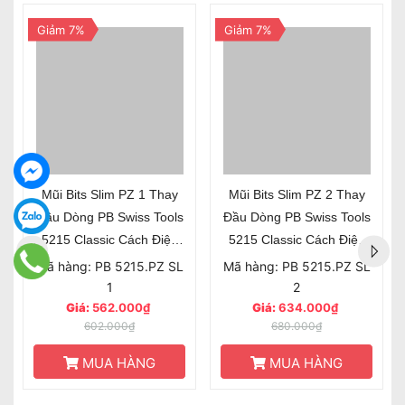
Giảm 7%
Giảm 7%
Mũi Bits Slim PZ 1 Thay
Mũi Bits Slim PZ 2 Thay
Đầu Dòng PB Swiss Tools
Đầu Dòng PB Swiss Tools
5215 Classic Cách Điện
5215 Classic Cách Điện
VDE
VDE
Mã hàng: PB 5215.PZ SL
Mã hàng: PB 5215.PZ SL
1
2
Giá:
562.000₫
Giá:
634.000₫
602.000₫
680.000₫
MUA HÀNG
MUA HÀNG