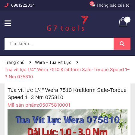
26
0981222034
Thông báo của tôi
Trang chủ
Wera - Tua Vít Lực
Tua vít lực 1/4" Wera 7510 Kraftform Safe-Torque Speed 1–
3 Nm 075810
Tua vít lực 1/4" Wera 7510 Kraftform Safe-Torque
Speed 1–3 Nm 075810
Mã sản phẩm:
05075810001