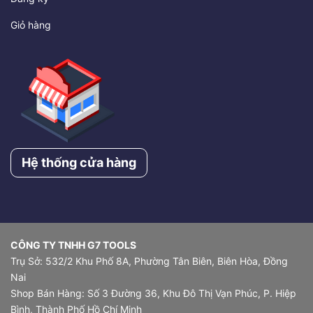
Giỏ hàng
Hệ thống cửa hàng
CÔNG TY TNHH G7 TOOLS
Trụ Sở: 532/2 Khu Phố 8A, Phường Tân Biên, Biên Hòa, Đồng
Nai
Shop Bán Hàng: Số 3 Đường 36, Khu Đô Thị Vạn Phúc, P. Hiệp
Bình, Thành Phố Hồ Chí Minh