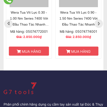
Wera Tua Vít Lực 0.30 -
Wera Tua Vít Lực 0.90 -
1.00 Nm Series 7400 Với
1.50 Nm Series 7400 Với
Đầu Thao Tác Nhanh
Đầu Thao Tác Nhanh
Rapidaptor 074772
Rapidaptor 074774
Mã hàng: 05074772001
Mã hàng: 05074774001
Giá:
2.850.000₫
Giá:
2.850.000₫
MUA HÀNG
MUA HÀNG
Phân phối chính hãng dụng cụ cầm tay sản xuất tại Đức & Thụy